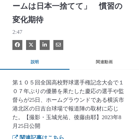
ームは日本一捨てて」 慣習の
変化期待
2:47
Facebook で共有
Xで共有する
LinkedIn で共有
電子メールで共有
説明
関連動画
第１０５回全国高校野球選手権記念大会で１
０７年ぶりの優勝を果たした慶応の選手や監
督らが25日、ホームグラウンドである横浜市
港北区の日吉台球場で報道陣の取材に応じ
た。【撮影・玉城光祐、後藤由耶】2023年8
月25日公開
関連記事はこちら