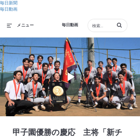
毎日新聞
毎日動画
動画の検索語句
毎日動画
メニュー
Play
Video
甲子園優勝の慶応 主将「新チ