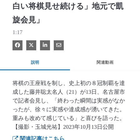
白い将棋見せ続ける」地元で凱
旋会見」
1:17
Facebook で共有
Xで共有する
LinkedIn で共有
電子メールで共有
説明
関連動画
将棋の王座戦を制し、史上初の８冠制覇を達
成した藤井聡太名人（21）が13日、名古屋市
で記者会見し、「終わった瞬間は実感がなか
ったが、徐々に実感や達成感が湧いてきた。
重みも改めて感じている」と喜びを語った。
【撮影・玉城光祐】2023年10月13日公開
関連記事はこちら