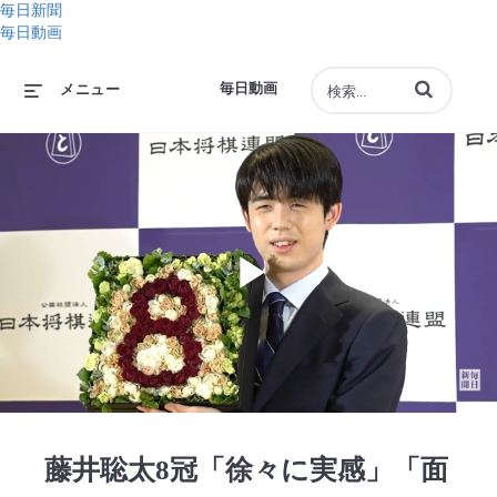
毎日新聞
毎日動画
動画の検索語句
毎日動画
メニュー
Play
Video
藤井聡太8冠「徐々に実感」「面