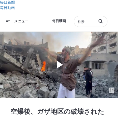
毎日新聞
毎日動画
動画の検索語句
毎日動画
メニュー
Play
Video
空爆後、ガザ地区の破壊された