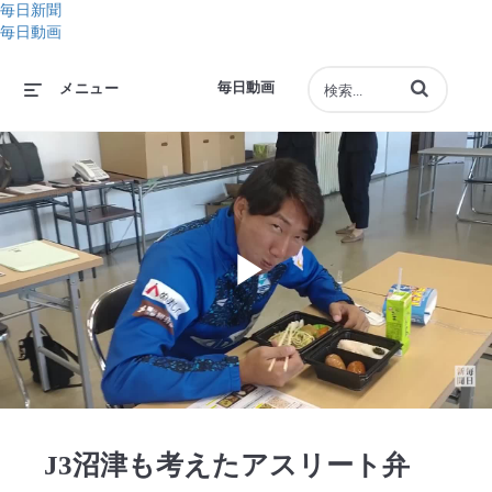
毎日新聞
毎日動画
動画の検索語句
毎日動画
メニュー
Play
Video
J3沼津も考えたアスリート弁