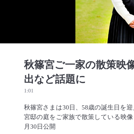
秋篠宮ご一家の散策映
出など話題に
1:01
秋篠宮さまは30日、58歳の誕生日を
宮邸の庭をご家族で散策している映像を
月30日公開