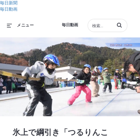
毎日新聞
毎日動画
動画の検索語句
毎日動画
メニュー
Play
Video
氷上で綱引き「つるりんこ