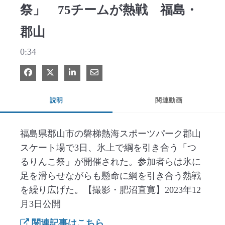
祭」 75チームが熱戦 福島・
郡山
0:34
Facebook で共有
Xで共有する
LinkedIn で共有
電子メールで共有
説明
関連動画
福島県郡山市の磐梯熱海スポーツパーク郡山
スケート場で3日、氷上で綱を引き合う「つ
るりんこ祭」が開催された。参加者らは氷に
足を滑らせながらも懸命に綱を引き合う熱戦
を繰り広げた。【撮影・肥沼直寛】2023年12
月3日公開
関連記事はこちら