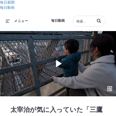
毎日新聞
毎日動画
動画の検索語句
毎日動画
メニュー
Play
Video
太宰治が気に入っていた「三鷹