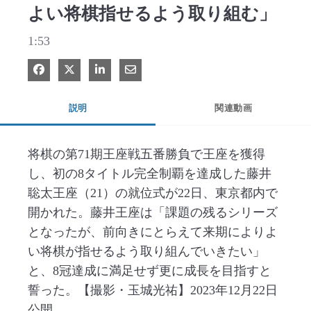
よい将棋指せるよう取り組む」
1:53
Facebook で共有
Xで共有する
LinkedIn で共有
電子メールで共有
説明
関連動画
将棋の第71期王座戦五番勝負で王座を獲得
し、初の8タイトル完全制覇を達成した藤井
聡太王座（21）の就位式が22日、東京都内で
開かれた。藤井王座は「課題の残るシリーズ
となったが、前向きにとらえて来期によりよ
い将棋が指せるよう取り組んでいきたい」
と、8冠達成に満足せず更に成長を目指すと
誓った。【撮影・玉城光祐】2023年12月22日
公開