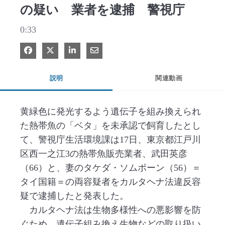
の疑い 業者を逮捕 警視庁
0:33
Facebook で共有
Xで共有する
LinkedIn で共有
電子メールで共有
説明
関連動画
黄緑色に発光するよう遺伝子を組み換えられ
た熱帯魚の「ベタ」を未承認で飼育したとし
て、警視庁生活環境課は17日、東京都江戸川
区西一之江3の熱帯魚販売業者、武田英彦
（66）と、妻のタケダ・ソムポーン（56）＝
タイ国籍＝の両容疑者をカルタヘナ法違反容
疑で逮捕したと発表した。

　カルタヘナ法は生物多様性への悪影響を防
ぐため、遺伝子組み換え生物などの取り扱い