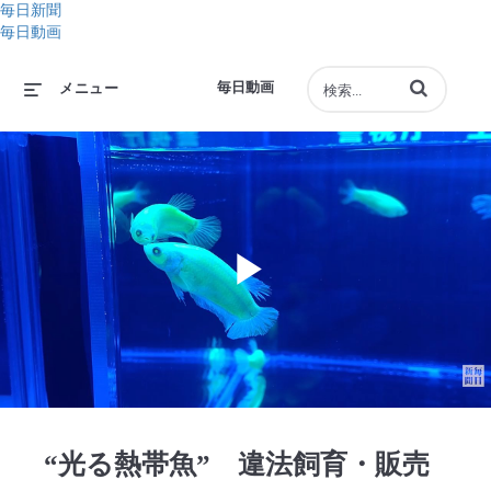
毎日新聞
毎日動画
動画の検索語句
毎日動画
メニュー
Play
Video
“光る熱帯魚” 違法飼育・販売