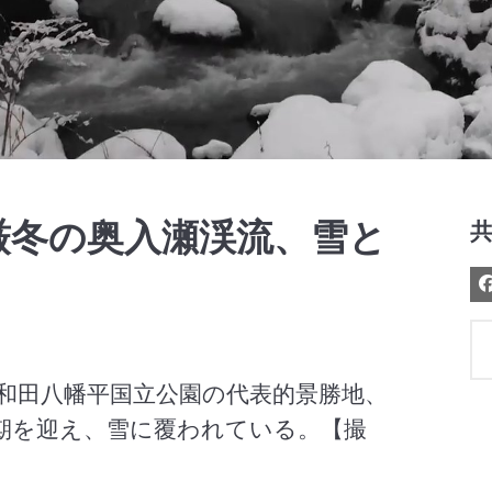
Video
厳冬の奥入瀬渓流、雪と
和田八幡平国立公園の代表的景勝地、
期を迎え、雪に覆われている。【撮