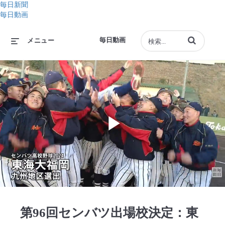
毎日新聞
毎日動画
動画の検索語句
毎日動画
メニュー
Play
Video
第96回センバツ出場校決定：東