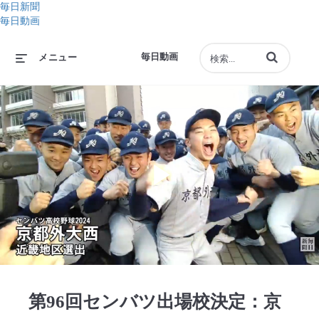
毎日新聞
毎日動画
動画の検索語句
毎日動画
メニュー
Play
Video
第96回センバツ出場校決定：京