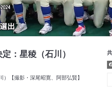
Video
決定：星稜（石川）
石川）【撮影・深尾昭寛、阿部弘賢】