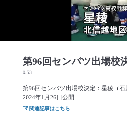
第96回センバツ出場校
0:53
第96回センバツ出場校決定：星稜（
2024年1月26日公開
関連記事はこちら