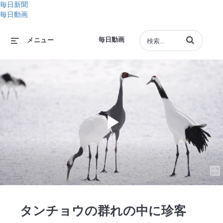
毎日新聞
毎日動画
動画の検索語句
毎日動画
メニュー
Play
Video
タンチョウの群れの中に珍客