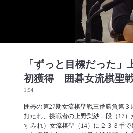
「ずっと目標だった」
初獲得 囲碁女流棋聖
1:54
囲碁の第27期女流棋聖戦三番勝負第
打たれ、挑戦者の上野梨紗二段（17
すみれ）女流棋聖（14）に２３３手