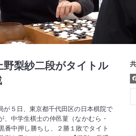
Video
上野梨紗二段がタイトル
戦
３局が５日、東京都千代田区の日本棋院で
）が、中学生棋士の仲邑菫（なかむら・
で黒番中押し勝ちし、２勝１敗でタイト