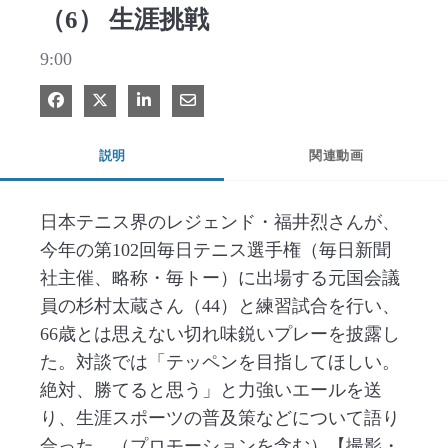
（6） 生涯挑戦
9:00
Facebook で共有
Xで共有する
LinkedIn で共有
電子メールで共有
説明
関連動画
日本テニス界のレジェンド・福井烈さんが、
今年の第102回毎日テニス選手権（毎日新聞
社主催、略称・毎トー）に出場する元国会議
員の杉村太蔵さん（44）と練習試合を行い、
66歳とは思えない切れ味鋭いプレーを披露し
た。対談では「テッペンを目指してほしい。
絶対、勝てると思う」と力強いエールを送
り、生涯スポーツの普及策などについて語り
合った。（プロモーションを含む）【撮影・