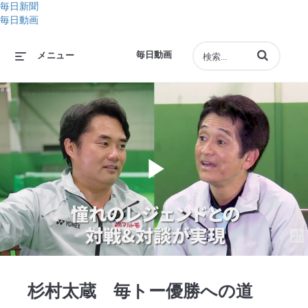
毎日新聞
毎日動画
動画の検索語句
毎日動画
メニュー
Play
Video
杉村太蔵 毎トー優勝への道