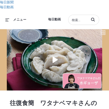
毎日新聞
毎日動画
動画の検索語句
毎日動画
メニュー
Play
Video
往復食簡 ワタナベマキさんの