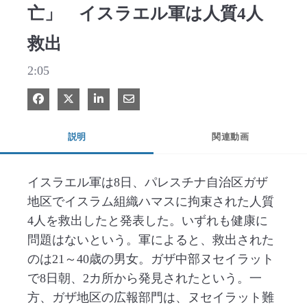
亡」 イスラエル軍は人質4人
救出
2:05
Facebook で共有
Xで共有する
LinkedIn で共有
電子メールで共有
説明
関連動画
イスラエル軍は8日、パレスチナ自治区ガザ
地区でイスラム組織ハマスに拘束された人質
4人を救出したと発表した。いずれも健康に
問題はないという。軍によると、救出された
のは21～40歳の男女。ガザ中部ヌセイラット
で8日朝、2カ所から発見されたという。一
方、ガザ地区の広報部門は、ヌセイラット難