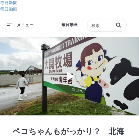
毎日新聞
毎日動画
動画の検索語句
毎日動画
メニュー
Play
Video
ペコちゃんもがっかり？ 北海