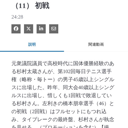
（11） 初戦
24:28
Facebook で共有
Xで共有する
LinkedIn で共有
電子メールで共有
説明
関連動画
元衆議院議員で高校時代に国体優勝経験のあ
る杉村太蔵さんが、第102回毎日テニス選手
権（略称・毎トー）の男子45歳以上シングル
スに出場した。昨年、同大会40歳以上シング
ルスに出場し、惜しくも1回戦で敗退してい
る杉村さん。左利きの橋本朋幸選手（46）と
の初戦（2回戦）はフルセットにもつれ込
み、タイブレークの最終盤、杉村さんが執念
を見せる。（プロモーションを含む）【撮