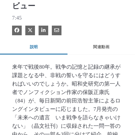
ビュー
7:45
Facebook で共有
Xで共有する
LinkedIn で共有
電子メールで共有
説明
関連動画
来年で戦後80年。戦争の記憶と記録の継承が
課題となる中、非戦の誓いを守るにはどうす
ればいいのでしょうか。昭和史研究の第一人
者でノンフィクション作家の保阪正康氏
（84）が、毎日新聞の前田浩智主筆によるロ
ングインタビューに応じました。7月発売の
「未来への遺言　いま戦争を語らなきゃいけ
ない」（晶文社刊）に収録された一問一答の
中から、その一部を3回に分けて紹介。前編