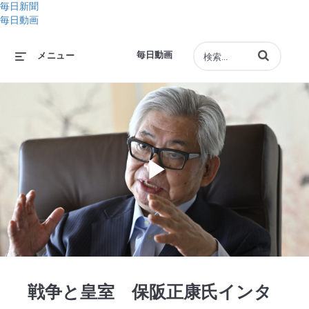
毎日新聞
毎日動画
動画の検索語句
毎日動画
メニュー
Play
Video
戦争と皇室 保阪正康氏インタ