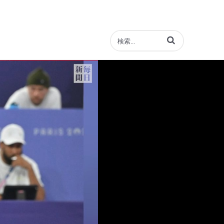
動画の検索語句を入力