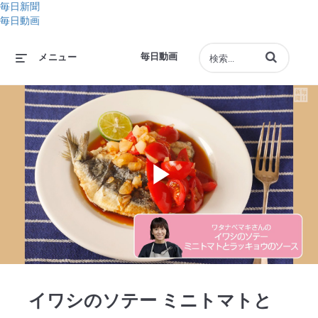
毎日新聞
毎日動画
動画の検索語句
毎日動画
メニュー
Play
Video
イワシのソテー ミニトマトと