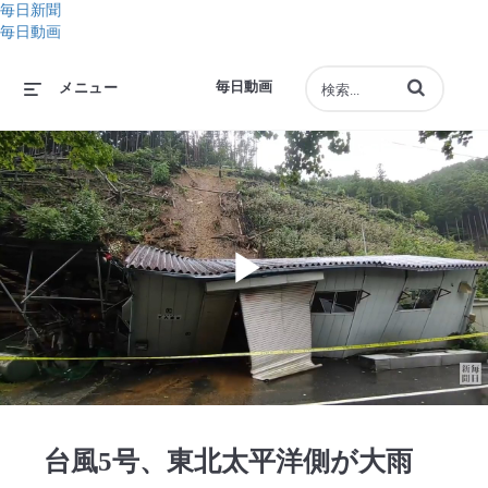
毎日新聞
毎日動画
動画の検索語句
毎日動画
メニュー
Play
Video
台風5号、東北太平洋側が大雨