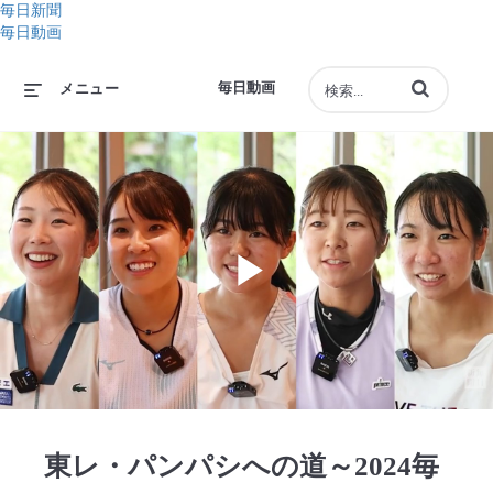
毎日新聞
毎日動画
動画の検索語句
毎日動画
メニュー
Play
Video
東レ・パンパシへの道～2024毎