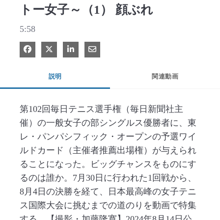
トー女子～（1） 顔ぶれ
5:58
Facebook で共有
Xで共有する
LinkedIn で共有
電子メールで共有
説明
関連動画
第102回毎日テニス選手権（毎日新聞社主
催）の一般女子の部シングルス優勝者に、東
レ・パンパシフィック・オープンの予選ワイ
ルドカード（主催者推薦出場権）が与えられ
ることになった。ビッグチャンスをものにす
るのは誰か。7月30日に行われた1回戦から、
8月4日の決勝を経て、日本最高峰の女子テニ
ス国際大会に挑むまでの道のりを動画で特集
する。【撮影・加藤隆寛】2024年8月14日公