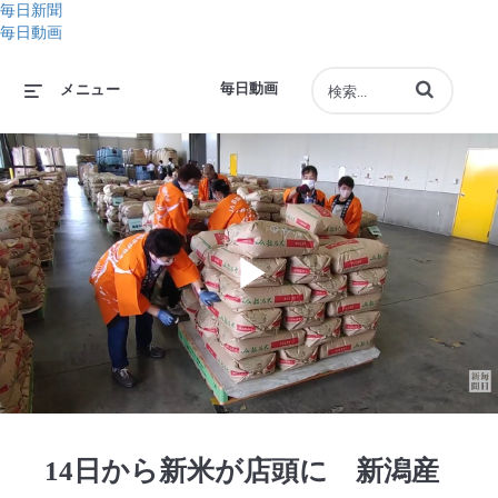
毎日新聞
毎日動画
動画の検索語句
毎日動画
メニュー
Play
Video
14日から新米が店頭に 新潟産