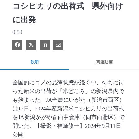
コシヒカリの出荷式 県外向け
に出発
0:59
Facebook で共有
Xで共有する
LinkedIn で共有
電子メールで共有
説明
関連動画
全国的にコメの品薄状態が続く中、待ちに待
った新米の出荷が「米どころ」の新潟県内で
も始まった。JA全農にいがた（新潟市西区）
は12日、2024年産新潟米コシヒカリの出荷式
をJA新潟かがやき西中倉庫（同市西蒲区）で
開いた。【撮影・神崎修一】2024年9月11日
公開