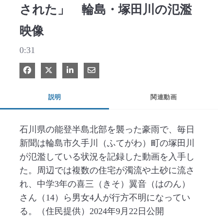
された」 輪島・塚田川の氾濫
映像
0:31
Facebook で共有
Xで共有する
LinkedIn で共有
電子メールで共有
説明
関連動画
石川県の能登半島北部を襲った豪雨で、毎日
新聞は輪島市久手川（ふてがわ）町の塚田川
が氾濫している状況を記録した動画を入手し
た。周辺では複数の住宅が濁流や土砂に流さ
れ、中学3年の喜三（きそ）翼音（はのん）
さん（14）ら男女4人が行方不明になってい
る。（住民提供）2024年9月22日公開