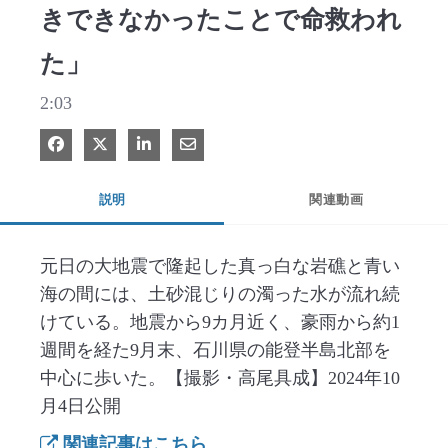
きできなかったことで命救われ
た」
2:03
Facebook で共有
Xで共有する
LinkedIn で共有
電子メールで共有
説明
関連動画
元日の大地震で隆起した真っ白な岩礁と青い
海の間には、土砂混じりの濁った水が流れ続
けている。地震から9カ月近く、豪雨から約1
週間を経た9月末、石川県の能登半島北部を
中心に歩いた。【撮影・高尾具成】2024年10
月4日公開
関連記事はこちら