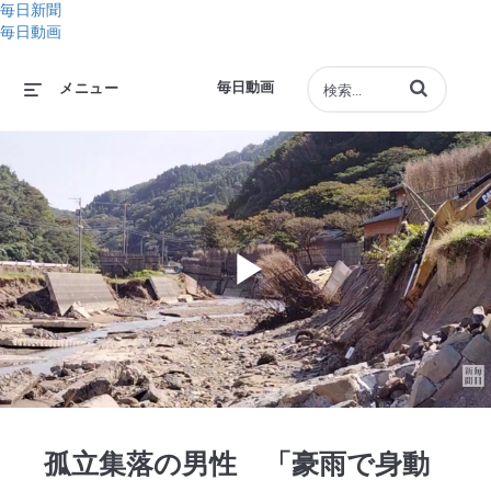
毎日新聞
毎日動画
動画の検索語句
毎日動画
メニュー
Play
Video
孤立集落の男性 「豪雨で身動