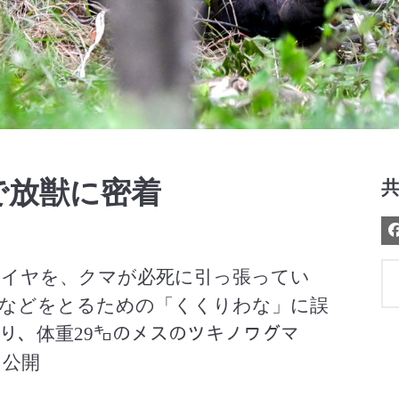
Video
で放獣に密着
ワイヤを、クマが必死に引っ張ってい
カなどをとるための「くくりわな」に誤
り、体重29㌔のメスのツキノワグマ
日公開