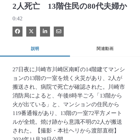
2人死亡 13階住民の80代夫婦か
0:42
Facebook で共有
Xで共有する
LinkedIn で共有
電子メールで共有
説明
関連動画
27日夜に川崎市川崎区南町の14階建てマンシ
ョンの13階の一室を焼く火災があり、2人が
搬送され、病院で死亡が確認された。川崎市
消防局によると、午後8時半ごろ「13階から
火が出ている」と、マンションの住民から
119番通報があり、13階の一室72平方メート
ルが全焼。焼け跡から意識不明の2人が搬送
された。【撮影・本社ヘリから渡部直樹】
2024年11月28日公開