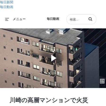
毎日新聞
毎日動画
動画の検索語句
毎日動画
メニュー
Play
Video
川崎の高層マンションで火災