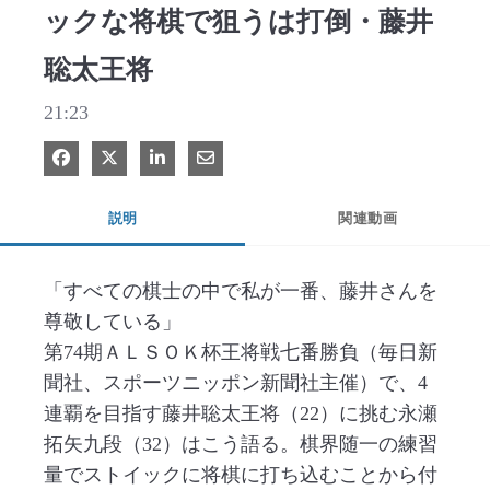
ックな将棋で狙うは打倒・藤井
聡太王将
21:23
Facebook で共有
Xで共有する
LinkedIn で共有
電子メールで共有
説明
関連動画
「すべての棋士の中で私が一番、藤井さんを
尊敬している」

第74期ＡＬＳＯＫ杯王将戦七番勝負（毎日新
聞社、スポーツニッポン新聞社主催）で、4
連覇を目指す藤井聡太王将（22）に挑む永瀬
拓矢九段（32）はこう語る。棋界随一の練習
量でストイックに将棋に打ち込むことから付