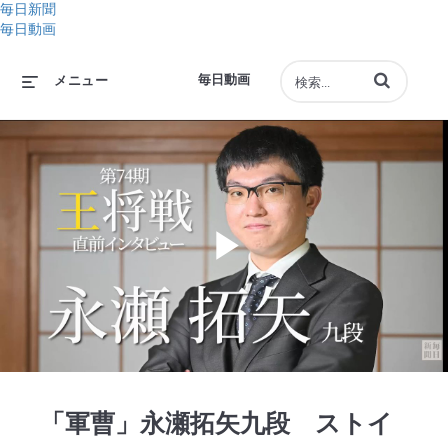
毎日新聞
毎日動画
動画の検索語句
毎日動画
メニュー
Play
Video
「軍曹」永瀬拓矢九段 ストイ