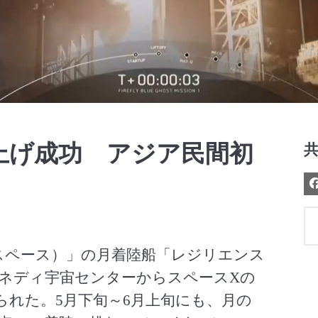
Video
上げ成功 アジア民間初
アイスペース）」の月着陸船「レジリエンス
ケネディ宇宙センターからスペースXの
られた。5月下旬～6月上旬にも、月の