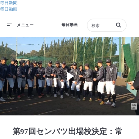
毎日新聞
毎日動画
動画の検索語句
毎日動画
メニュー
Play
Video
第97回センバツ出場校決定：常