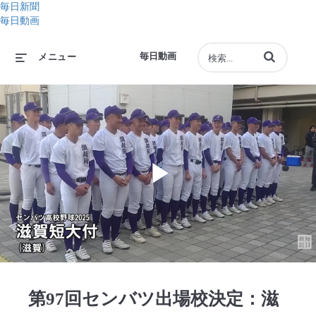
毎日新聞
毎日動画
動画の検索語句
毎日動画
メニュー
Play
Video
第97回センバツ出場校決定：滋