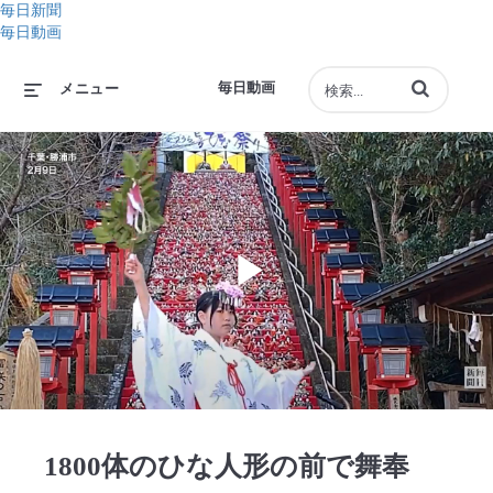
毎日新聞
毎日動画
動画の検索語句
毎日動画
メニュー
Play
Video
1800体のひな人形の前で舞奉