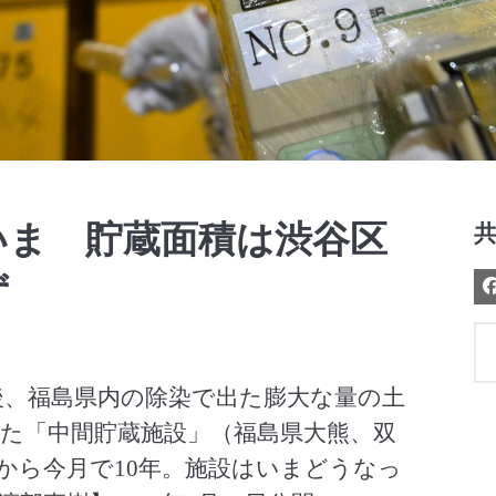
Video
いま 貯蔵面積は渋谷区
ず
の後、福島県内の除染で出た膨大な量の土
た「中間貯蔵施設」（福島県大熊、双
から今月で10年。施設はいまどうなっ