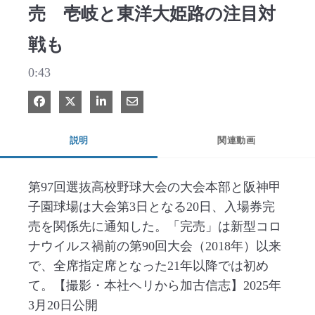
売 壱岐と東洋大姫路の注目対
戦も
0:43
Facebook で共有
Xで共有する
LinkedIn で共有
電子メールで共有
説明
関連動画
第97回選抜高校野球大会の大会本部と阪神甲
子園球場は大会第3日となる20日、入場券完
売を関係先に通知した。「完売」は新型コロ
ナウイルス禍前の第90回大会（2018年）以来
で、全席指定席となった21年以降では初め
て。【撮影・本社ヘリから加古信志】2025年
3月20日公開