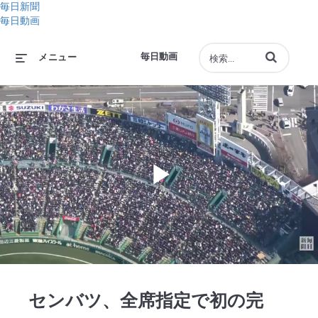
毎日新聞
毎日動画
動画の検索語句
毎日動画
メニュー
Play
Video
センバツ、全席指定で初の完