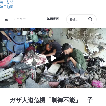
毎日新聞
毎日動画
動画の検索語句
毎日動画
メニュー
Play
Video
ガザ人道危機「制御不能」 子