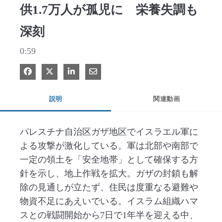
供1.7万人が孤児に 栄養失調も
深刻
0:59
Facebook で共有
Xで共有する
LinkedIn で共有
電子メールで共有
説明
関連動画
パレスチナ自治区ガザ地区でイスラエル軍に
よる攻撃が激化している。軍は北部や南部で
一定の領土を「安全地帯」として確保する方
針を示し、地上作戦を拡大。ガザの封鎖も解
除の見通しが立たず、住民は度重なる避難や
物資不足にあえいでいる。イスラム組織ハマ
スとの戦闘開始から7日で1年半を迎える中、