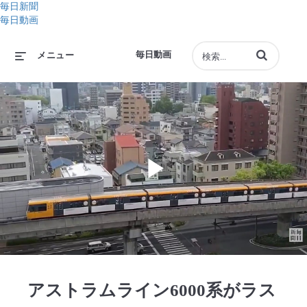
毎日新聞
毎日動画
動画の検索語句
毎日動画
メニュー
Play
Video
アストラムライン6000系がラス