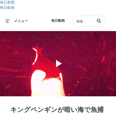
毎日新聞
毎日動画
動画の検索語句
毎日動画
メニュー
Play
Video
キングペンギンが暗い海で魚捕