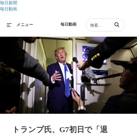
毎日新聞
毎日動画
動画の検索語句
毎日動画
メニュー
Play
Video
トランプ氏、G7初日で「退