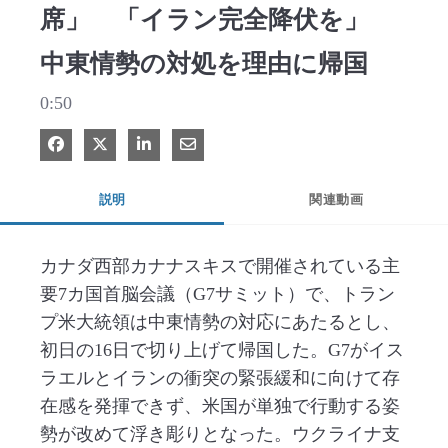
席」 「イラン完全降伏を」
中東情勢の対処を理由に帰国
0:50
Facebook で共有
Xで共有する
LinkedIn で共有
電子メールで共有
説明
関連動画
カナダ西部カナナスキスで開催されている主
要7カ国首脳会議（G7サミット）で、トラン
プ米大統領は中東情勢の対応にあたるとし、
初日の16日で切り上げて帰国した。G7がイス
ラエルとイランの衝突の緊張緩和に向けて存
在感を発揮できず、米国が単独で行動する姿
勢が改めて浮き彫りとなった。ウクライナ支