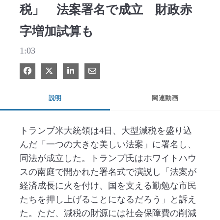
税」 法案署名で成立 財政赤
字増加試算も
1:03
Facebook で共有
Xで共有する
LinkedIn で共有
電子メールで共有
説明
関連動画
トランプ米大統領は4日、大型減税を盛り込
んだ「一つの大きな美しい法案」に署名し、
同法が成立した。トランプ氏はホワイトハウ
スの南庭で開かれた署名式で演説し「法案が
経済成長に火を付け、国を支える勤勉な市民
たちを押し上げることになるだろう」と訴え
た。ただ、減税の財源には社会保障費の削減