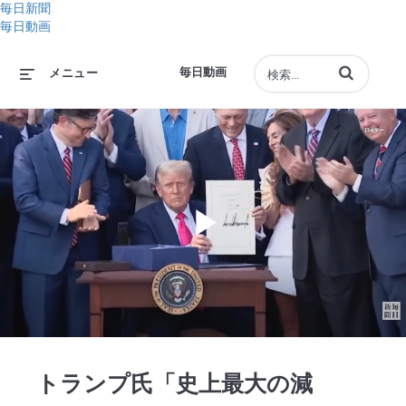
毎日新聞
毎日動画
動画の検索語句
毎日動画
メニュー
Play
Video
トランプ氏「史上最大の減