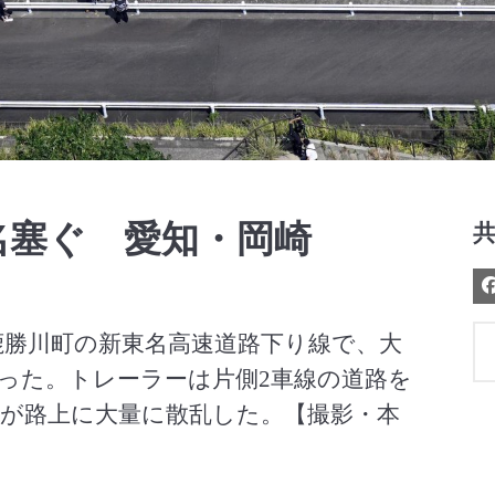
Video
名塞ぐ 愛知・岡崎
市鹿勝川町の新東名高速道路下り線で、大
った。トレーラーは片側2車線の道路を
が路上に大量に散乱した。【撮影・本