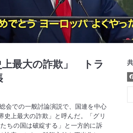
Video
史上最大の詐欺」 トラ
張
連総会での一般討論演説で、国連を中心
界史上最大の詐欺」と呼んだ。「グリ
たちの国は破綻する」と一方的に訴