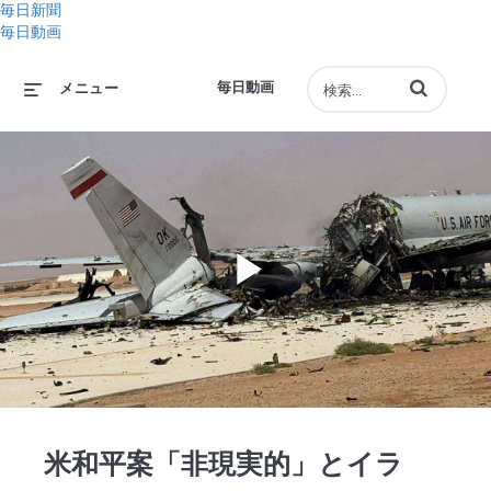
毎日新聞
毎日動画
動画の検索語句
毎日動画
メニュー
Play
Video
米和平案「非現実的」とイラ