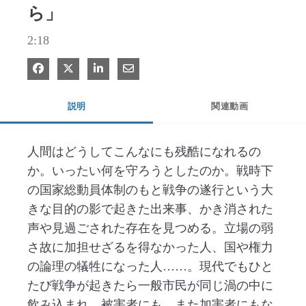
ら」
2:18
Facebook で共有
Xで共有する
LinkedIn で共有
電子メールで共有
説明
関連動画
人間はどうしてこんなにも残酷になれるの
か。いったい何を守ろうとしたのか。戦時下
の国家総動員体制のもと戦争の遂行という大
きな目的の影で起きた出来事、かき消された
声や見過ごされた存在を見つめる。立場の弱
さ故に加担せざるを得なかった人、国や権力
の論理の犠牲になった人……。現代でもひと
たび戦争が起きたら一般市民が同じ渦の中に
飲み込まれ、被害者にも、また加害者にもな