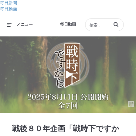
毎日新聞
毎日動画
動画の検索語句
毎日動画
メニュー
Play
Video
戦後８０年企画「戦時下ですか