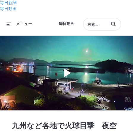
毎日新聞
毎日動画
動画の検索語句
毎日動画
メニュー
Play
Video
九州など各地で火球目撃 夜空