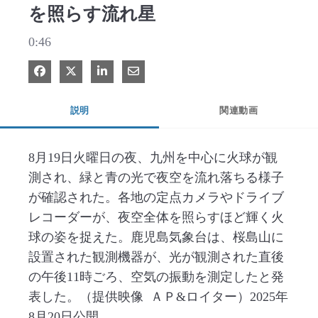
を照らす流れ星
0:46
Facebook で共有
Xで共有する
LinkedIn で共有
電子メールで共有
説明
関連動画
8月19日火曜日の夜、九州を中心に火球が観
測され、緑と青の光で夜空を流れ落ちる様子
が確認された。各地の定点カメラやドライブ
レコーダーが、夜空全体を照らすほど輝く火
球の姿を捉えた。鹿児島気象台は、桜島山に
設置された観測機器が、光が観測された直後
の午後11時ごろ、空気の振動を測定したと発
表した。（提供映像  ＡＰ&ロイター）2025年
8月20日公開