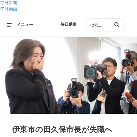
毎日新聞
毎日動画
動画の検索語句
毎日動画
メニュー
Play
Video
伊東市の田久保市長が失職へ