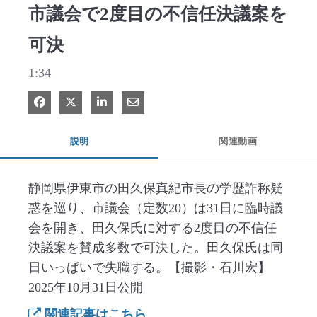
市議会で2度目の不信任決議案を
可決
1:34
Facebook で共有
Xで共有する
LinkedIn で共有
電子メールで共有
説明
関連動画
静岡県伊東市の田久保真紀市長の学歴詐称疑
惑を巡り、市議会（定数20）は31日に臨時議
会を開き、田久保氏に対する2度目の不信任
決議案を賛成多数で可決した。田久保氏は同
日いっぱいで失職する。【撮影・石川宏】
2025年10月31日公開
関連記事はこちら