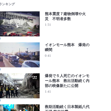
 ランキング
熊本震度７建物倒壊や火
災 不明者多数
動画を再生 熊本震度７建物倒壊や火災 不明者多数
1:51
1
イオンモール熊本 爆発の
瞬間
動画を再生 イオンモール熊本 爆発の瞬間
0:41
1
爆発で５人死亡のイオンモ
ール熊本 救出活動続く内
部の映像新たに公開
動画を再生 爆発で５人死亡のイオンモール熊本 救出活動
1:41
1
救助活動続く日本製紙八代