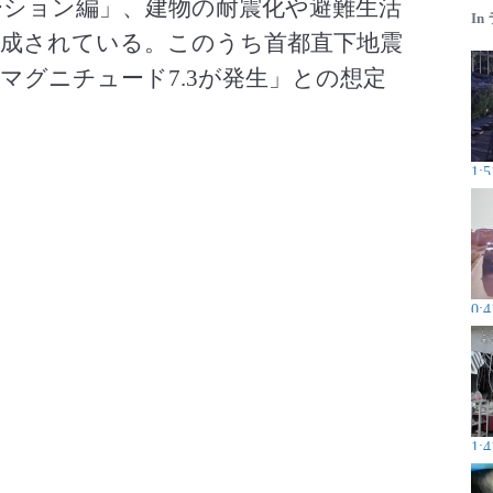
ション編」、建物の耐震化や避難生活
In
成されている。このうち首都直下地震
マグニチュード7.3が発生」との想定
1:5
0:4
1:4