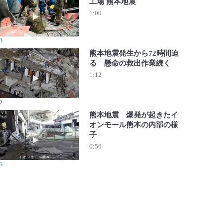
工場 熊本地震
動画を再生 救助活動続く日本製紙八代工場 熊本地震
1:00
0
熊本地震発生から72時間迫
る 懸命の救出作業続く
動画を再生 熊本地震発生から72時間迫る 懸命の救出作業
1:12
2
熊本地震 爆発が起きたイ
オンモール熊本の内部の様
子
動画を再生 熊本地震 爆発が起きたイオンモール熊本の内
0:56
6