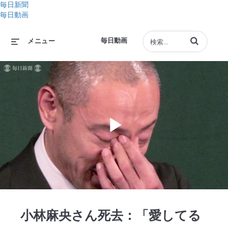
毎日新聞
毎日動画
動画の検索語句
毎日動画
メニュー
Play
Video
小林麻央さん死去：「愛してる