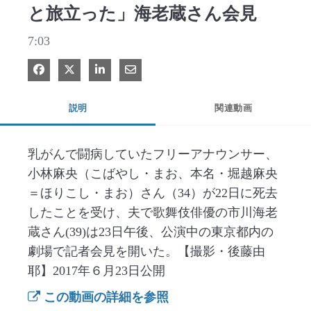
と旅立った」海老蔵さん会見
7:03
Facebook で共有
Xで共有する
LinkedIn で共有
電子メールで共有
説明
関連動画
乳がんで闘病していたフリーアナウンサー、
小林麻央（こばやし・まお、本名・堀越麻央
＝ほりこし・まお）さん（34）が22日に死去
したことを受け、夫で歌舞伎俳優の市川海老
蔵さん(39)は23日午後、公演中の東京都内の
劇場で記者会見を開いた。【撮影・後藤由
耶】2017年６月23日公開
この動画の詳細を参照